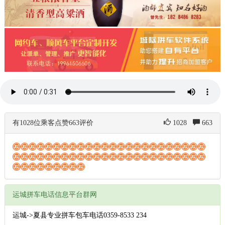
有1028位乘客点赞663评价
1028
663
运城拼车电话信息平台群网
运城->夏县专业拼车包车电话0359-8533 234