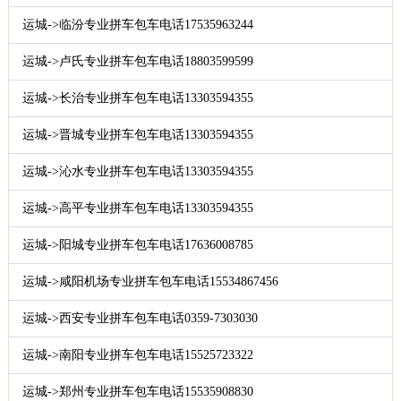
运城->临汾专业拼车包车电话17535963244
运城->卢氏专业拼车包车电话18803599599
运城->长治专业拼车包车电话13303594355
运城->晋城专业拼车包车电话13303594355
运城->沁水专业拼车包车电话13303594355
运城->高平专业拼车包车电话13303594355
运城->阳城专业拼车包车电话17636008785
运城->咸阳机场专业拼车包车电话15534867456
运城->西安专业拼车包车电话0359-7303030
运城->南阳专业拼车包车电话15525723322
运城->郑州专业拼车包车电话15535908830