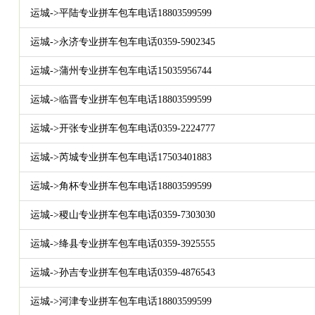
运城->平陆专业拼车包车电话18803599599
运城->永济专业拼车包车电话0359-5902345
运城->蒲州专业拼车包车电话15035956744
运城->临晋专业拼车包车电话18803599599
运城->开张专业拼车包车电话0359-2224777
运城->芮城专业拼车包车电话17503401883
运城->角杯专业拼车包车电话18803599599
运城->稷山专业拼车包车电话0359-7303030
运城->绛县专业拼车包车电话0359-3925555
运城->孙吉专业拼车包车电话0359-4876543
运城->河津专业拼车包车电话18803599599