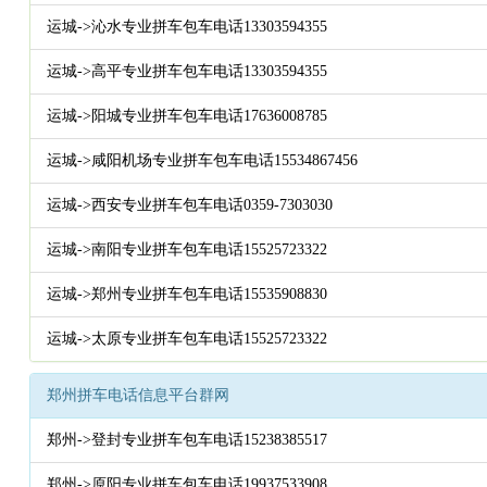
运城->沁水专业拼车包车电话13303594355
运城->高平专业拼车包车电话13303594355
运城->阳城专业拼车包车电话17636008785
运城->咸阳机场专业拼车包车电话15534867456
运城->西安专业拼车包车电话0359-7303030
运城->南阳专业拼车包车电话15525723322
运城->郑州专业拼车包车电话15535908830
运城->太原专业拼车包车电话15525723322
郑州拼车电话信息平台群网
郑州->登封专业拼车包车电话15238385517
郑州->原阳专业拼车包车电话19937533908