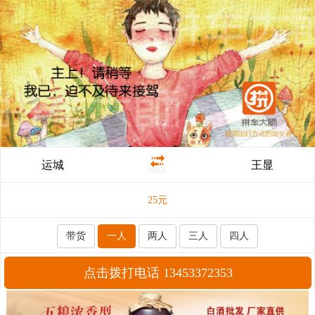
运城
王显
25元/人
25
元
带货
一人
两人
三人
四人
点击拨打电话 13453372353