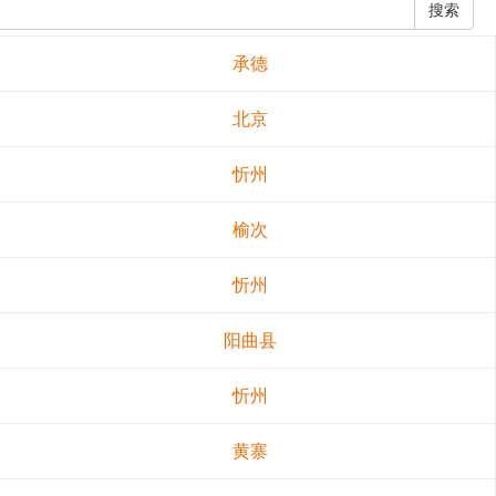
搜索
承德
北京
忻州
榆次
忻州
阳曲县
忻州
黄寨