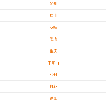
泸州
眉山
双峰
娄底
重庆
平顶山
登封
桃花
岳阳