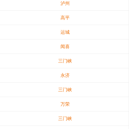
泸州
高平
运城
闻喜
三门峡
永济
三门峡
万荣
三门峡