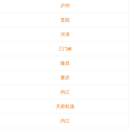
泸州
贵阳
河津
三门峡
隆昌
重庆
内江
天府机场
内江