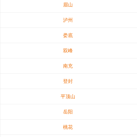
眉山
泸州
娄底
双峰
南充
登封
平顶山
岳阳
桃花