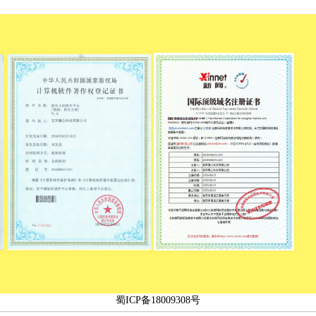
蜀ICP备18009308号