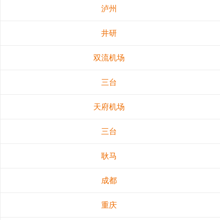
泸州
井研
双流机场
三台
天府机场
三台
耿马
成都
重庆