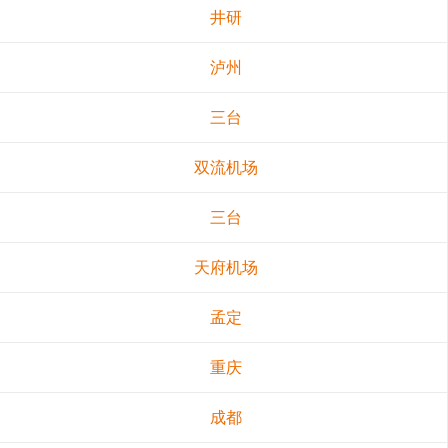
井研
泸州
三台
双流机场
三台
天府机场
孟定
重庆
成都