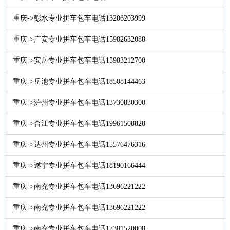
重庆->彭水专业拼车包车电话13206203999
重庆->广安专业拼车包车电话15982632088
重庆->安岳专业拼车包车电话15983212700
重庆->岳池专业拼车包车电话18508144463
重庆->泸州专业拼车包车电话13730830300
重庆->合江专业拼车包车电话19961508828
重庆->达州专业拼车包车电话15576476316
重庆->遂宁专业拼车包车电话18190166444
重庆->南充专业拼车包车电话13696221222
重庆->南充专业拼车包车电话13696221222
重庆->南充专业拼车包车电话17381520008