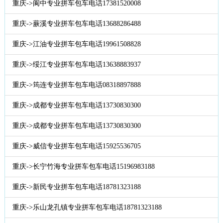
重庆->阆中专业拼车包车电话17381520008
重庆->蕨溪专业拼车包车电话13688286488
重庆->江油专业拼车包车电话19961508828
重庆->绥江专业拼车包车电话13638883937
重庆->筠连专业拼车包车电话08318897888
重庆->成都专业拼车包车电话13730830300
重庆->成都专业拼车包车电话13730830300
重庆->威信专业拼车包车电话15925536705
重庆->长宁竹海专业拼车包车电话15196983188
重庆->新民专业拼车包车电话18781323188
重庆->乐山龙孔镇专业拼车包车电话18781323188