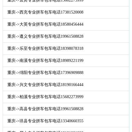
重庆->宜宾专业拼车包车电话15682273999
重庆->西充专业拼车包车电话17381520008
重庆->大英专业拼车包车电话18580456444
重庆->遵义专业拼车包车电话19961508828
重庆->乐至专业拼车包车电话18398078318
重庆->南溪专业拼车包车电话18989221199
重庆->绵阳专业拼车包车电话17396909888
重庆->兴文专业拼车包车电话18190166444
重庆->柏溪专业拼车包车电话15682273999
重庆->高县专业拼车包车电话19961508828
重庆->珙县专业拼车包车电话13340660355