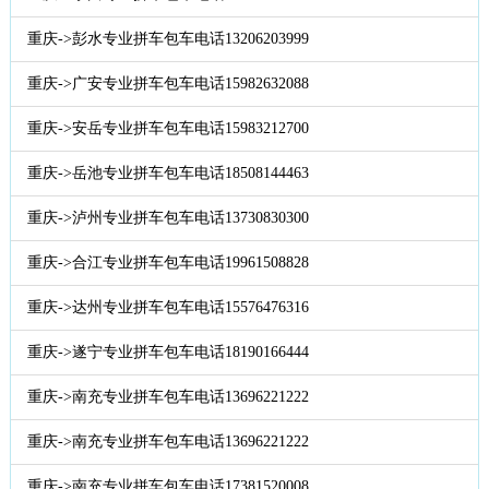
重庆->彭水专业拼车包车电话13206203999
重庆->广安专业拼车包车电话15982632088
重庆->安岳专业拼车包车电话15983212700
重庆->岳池专业拼车包车电话18508144463
重庆->泸州专业拼车包车电话13730830300
重庆->合江专业拼车包车电话19961508828
重庆->达州专业拼车包车电话15576476316
重庆->遂宁专业拼车包车电话18190166444
重庆->南充专业拼车包车电话13696221222
重庆->南充专业拼车包车电话13696221222
重庆->南充专业拼车包车电话17381520008