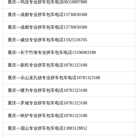
重庆->筠连专业拼车包车电话08318897888
重庆->成都专业拼车包车电话13730830300
重庆->成都专业拼车包车电话13730830300
重庆->威信专业拼车包车电话15925536705
重庆->长宁竹海专业拼车包车电话15196983188
重庆->新民专业拼车包车电话18781323188
重庆->乐山龙孔镇专业拼车包车电话18781323188
重庆->犍为专业拼车包车电话18781323188
重庆->罗城专业拼车包车电话18781323188
重庆->铁炉专业拼车包车电话18781323188
重庆->眉山专业拼车包车电话13883128852