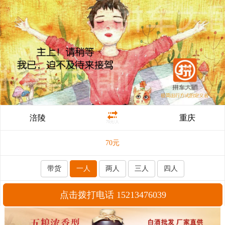
涪陵
重庆
70元/人
70
元
带货
一人
两人
三人
四人
点击拨打电话 15213476039