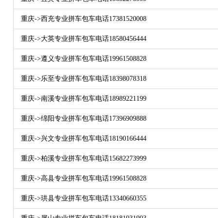
重庆->西充专业拼车包车电话17381520008
重庆->大英专业拼车包车电话18580456444
重庆->遵义专业拼车包车电话19961508828
重庆->乐至专业拼车包车电话18398078318
重庆->南溪专业拼车包车电话18989221199
重庆->绵阳专业拼车包车电话17396909888
重庆->兴文专业拼车包车电话18190166444
重庆->柏溪专业拼车包车电话15682273999
重庆->高县专业拼车包车电话19961508828
重庆->珙县专业拼车包车电话13340660355