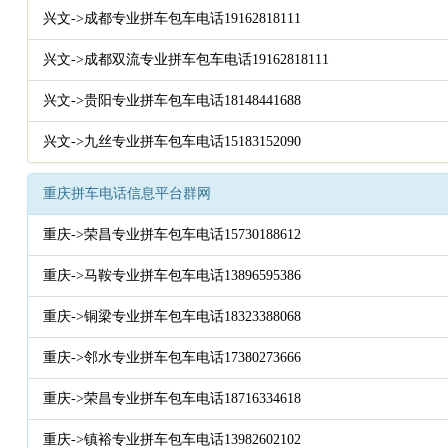
兴文->成都专业拼车包车电话19162818111
兴文->成都双流专业拼车包车电话19162818111
兴文->贵阳专业拼车包车电话18148441688
兴文->九丝专业拼车包车电话15183152090
重庆拼车电话信息平台群网
重庆->荣昌专业拼车包车电话15730188612
重庆->马鞍专业拼车包车电话13896595386
重庆->铜梁专业拼车包车电话18323388068
重庆->邻水专业拼车包车电话17380273666
重庆->荣昌专业拼车包车电话18716334618
重庆->镇裕专业拼车包车电话13982602102