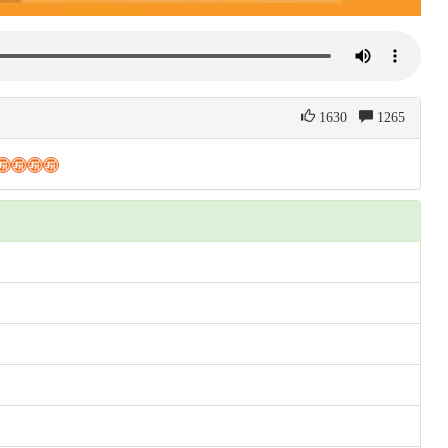
1630
1265