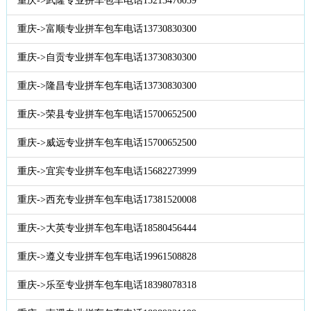
重庆->武隆专业拼车包车电话15213476039
重庆->富顺专业拼车包车电话13730830300
重庆->自贡专业拼车包车电话13730830300
重庆->隆昌专业拼车包车电话13730830300
重庆->荣县专业拼车包车电话15700652500
重庆->威远专业拼车包车电话15700652500
重庆->宜宾专业拼车包车电话15682273999
重庆->西充专业拼车包车电话17381520008
重庆->大英专业拼车包车电话18580456444
重庆->遵义专业拼车包车电话19961508828
重庆->乐至专业拼车包车电话18398078318