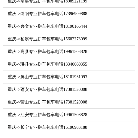
重庆->南溪专业拼车包车电话18989221199
重庆->绵阳专业拼车包车电话17396909888
重庆->兴文专业拼车包车电话18190166444
重庆->柏溪专业拼车包车电话15682273999
重庆->高县专业拼车包车电话19961508828
重庆->珙县专业拼车包车电话13340660355
重庆->屏山专业拼车包车电话18181931993
重庆->蓬安专业拼车包车电话17381520008
重庆->营山专业拼车包车电话17381520008
重庆->江安专业拼车包车电话19961508828
重庆->长宁专业拼车包车电话15196983188