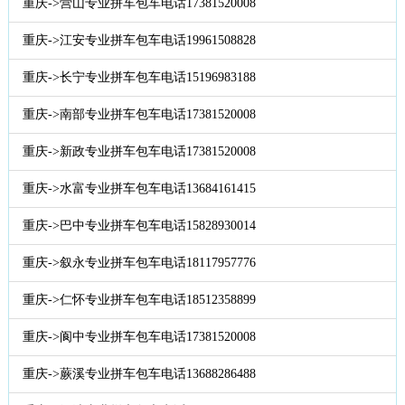
重庆->营山专业拼车包车电话17381520008
重庆->江安专业拼车包车电话19961508828
重庆->长宁专业拼车包车电话15196983188
重庆->南部专业拼车包车电话17381520008
重庆->新政专业拼车包车电话17381520008
重庆->水富专业拼车包车电话13684161415
重庆->巴中专业拼车包车电话15828930014
重庆->叙永专业拼车包车电话18117957776
重庆->仁怀专业拼车包车电话18512358899
重庆->阆中专业拼车包车电话17381520008
重庆->蕨溪专业拼车包车电话13688286488