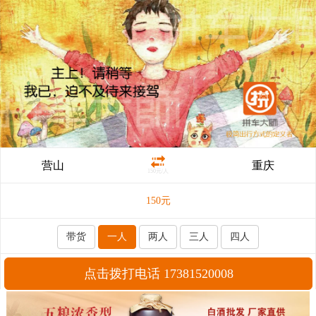
营山
重庆
150元/人
150
元
带货
一人
两人
三人
四人
点击拨打电话 17381520008