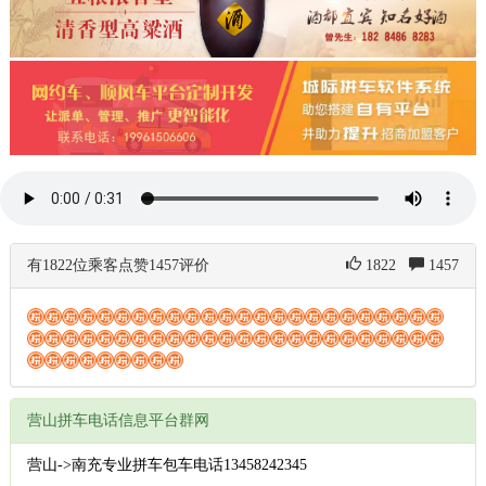
有1822位乘客点赞1457评价
1822
1457
营山拼车电话信息平台群网
营山->南充专业拼车包车电话13458242345