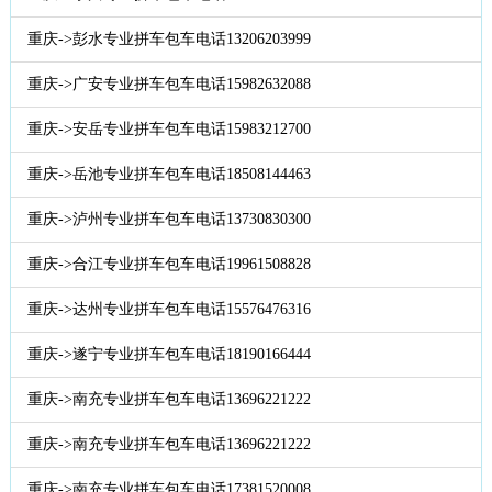
重庆->彭水专业拼车包车电话13206203999
重庆->广安专业拼车包车电话15982632088
重庆->安岳专业拼车包车电话15983212700
重庆->岳池专业拼车包车电话18508144463
重庆->泸州专业拼车包车电话13730830300
重庆->合江专业拼车包车电话19961508828
重庆->达州专业拼车包车电话15576476316
重庆->遂宁专业拼车包车电话18190166444
重庆->南充专业拼车包车电话13696221222
重庆->南充专业拼车包车电话13696221222
重庆->南充专业拼车包车电话17381520008