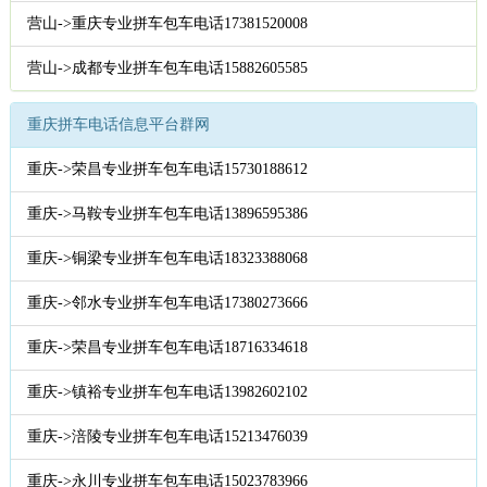
营山->重庆专业拼车包车电话17381520008
营山->成都专业拼车包车电话15882605585
重庆拼车电话信息平台群网
重庆->荣昌专业拼车包车电话15730188612
重庆->马鞍专业拼车包车电话13896595386
重庆->铜梁专业拼车包车电话18323388068
重庆->邻水专业拼车包车电话17380273666
重庆->荣昌专业拼车包车电话18716334618
重庆->镇裕专业拼车包车电话13982602102
重庆->涪陵专业拼车包车电话15213476039
重庆->永川专业拼车包车电话15023783966