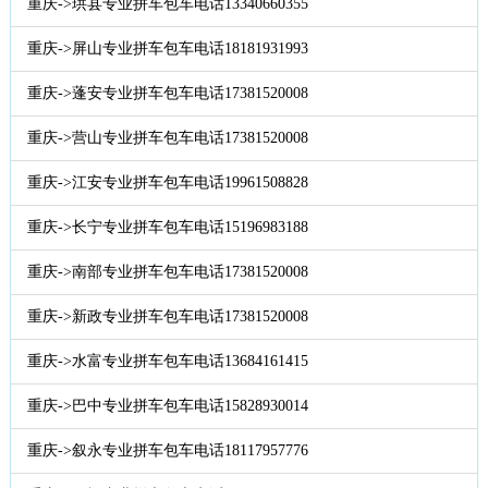
重庆->珙县专业拼车包车电话13340660355
重庆->屏山专业拼车包车电话18181931993
重庆->蓬安专业拼车包车电话17381520008
重庆->营山专业拼车包车电话17381520008
重庆->江安专业拼车包车电话19961508828
重庆->长宁专业拼车包车电话15196983188
重庆->南部专业拼车包车电话17381520008
重庆->新政专业拼车包车电话17381520008
重庆->水富专业拼车包车电话13684161415
重庆->巴中专业拼车包车电话15828930014
重庆->叙永专业拼车包车电话18117957776