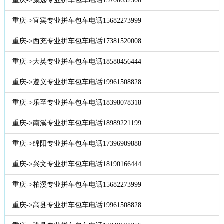
重庆->威远专业拼车包车电话15700652500
重庆->宜宾专业拼车包车电话15682273999
重庆->西充专业拼车包车电话17381520008
重庆->大英专业拼车包车电话18580456444
重庆->遵义专业拼车包车电话19961508828
重庆->乐至专业拼车包车电话18398078318
重庆->南溪专业拼车包车电话18989221199
重庆->绵阳专业拼车包车电话17396909888
重庆->兴文专业拼车包车电话18190166444
重庆->柏溪专业拼车包车电话15682273999
重庆->高县专业拼车包车电话19961508828