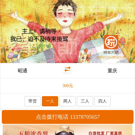
昭通
重庆
300元/人
300
元
带货
一人
两人
三人
四人
点击拨打电话 13378705657