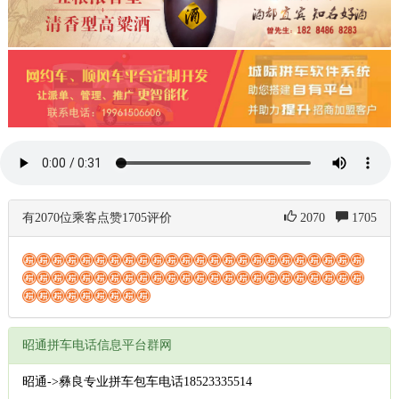
有2070位乘客点赞1705评价
2070
1705
昭通拼车电话信息平台群网
昭通->彝良专业拼车包车电话18523335514