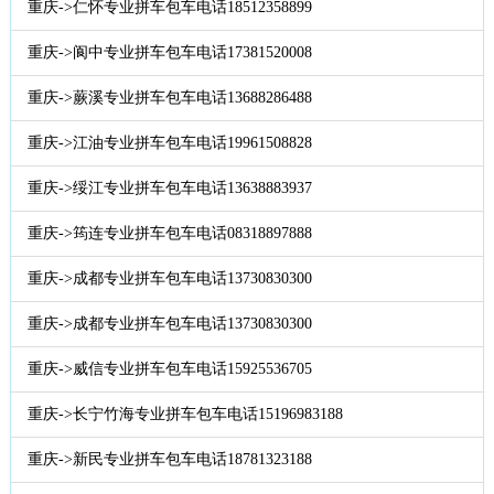
重庆->仁怀专业拼车包车电话18512358899
重庆->阆中专业拼车包车电话17381520008
重庆->蕨溪专业拼车包车电话13688286488
重庆->江油专业拼车包车电话19961508828
重庆->绥江专业拼车包车电话13638883937
重庆->筠连专业拼车包车电话08318897888
重庆->成都专业拼车包车电话13730830300
重庆->成都专业拼车包车电话13730830300
重庆->威信专业拼车包车电话15925536705
重庆->长宁竹海专业拼车包车电话15196983188
重庆->新民专业拼车包车电话18781323188