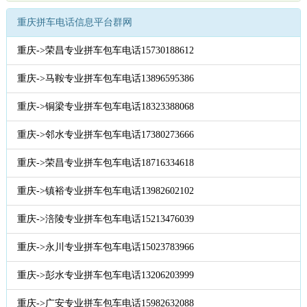
重庆拼车电话信息平台群网
重庆->荣昌专业拼车包车电话15730188612
重庆->马鞍专业拼车包车电话13896595386
重庆->铜梁专业拼车包车电话18323388068
重庆->邻水专业拼车包车电话17380273666
重庆->荣昌专业拼车包车电话18716334618
重庆->镇裕专业拼车包车电话13982602102
重庆->涪陵专业拼车包车电话15213476039
重庆->永川专业拼车包车电话15023783966
重庆->彭水专业拼车包车电话13206203999
重庆->广安专业拼车包车电话15982632088