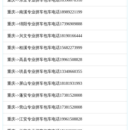
重庆->乐至专业拼车包车电话18398078318
重庆->南溪专业拼车包车电话18989221199
重庆->绵阳专业拼车包车电话17396909888
重庆->兴文专业拼车包车电话18190166444
重庆->柏溪专业拼车包车电话15682273999
重庆->高县专业拼车包车电话19961508828
重庆->珙县专业拼车包车电话13340660355
重庆->屏山专业拼车包车电话18181931993
重庆->蓬安专业拼车包车电话17381520008
重庆->营山专业拼车包车电话17381520008
重庆->江安专业拼车包车电话19961508828