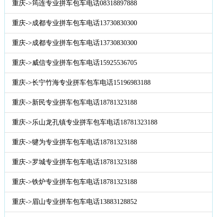
重庆->筠连专业拼车包车电话08318897888
重庆->成都专业拼车包车电话13730830300
重庆->成都专业拼车包车电话13730830300
重庆->威信专业拼车包车电话15925536705
重庆->长宁竹海专业拼车包车电话15196983188
重庆->新民专业拼车包车电话18781323188
重庆->乐山龙孔镇专业拼车包车电话18781323188
重庆->犍为专业拼车包车电话18781323188
重庆->罗城专业拼车包车电话18781323188
重庆->铁炉专业拼车包车电话18781323188
重庆->眉山专业拼车包车电话13883128852