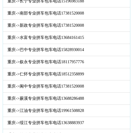
重庆->长宁专业拼车包车电话15196983188
重庆->南部专业拼车包车电话17381520008
重庆->新政专业拼车包车电话17381520008
重庆->水富专业拼车包车电话13684161415
重庆->巴中专业拼车包车电话15828930014
重庆->叙永专业拼车包车电话18117957776
重庆->仁怀专业拼车包车电话18512358899
重庆->阆中专业拼车包车电话17381520008
重庆->蕨溪专业拼车包车电话13688286488
重庆->江油专业拼车包车电话19961508828
重庆->绥江专业拼车包车电话13638883937