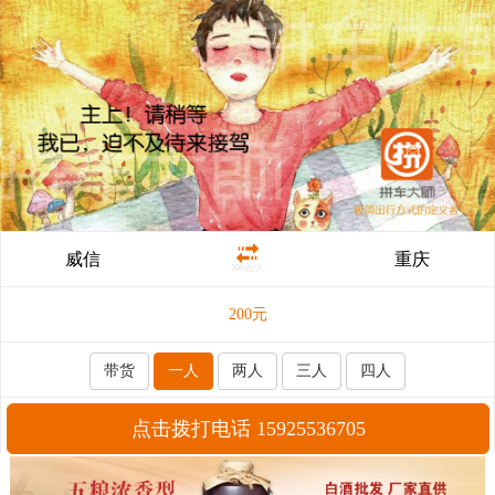
威信
重庆
200元/人
200
元
带货
一人
两人
三人
四人
点击拨打电话 15925536705