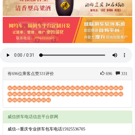
有696位乘客点赞331评价
696
331
威信拼车电话信息平台群网
威信->重庆专业拼车包车电话15925536705