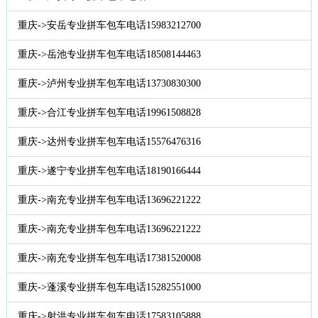
重庆->安岳专业拼车包车电话15983212700
重庆->岳池专业拼车包车电话18508144463
重庆->泸州专业拼车包车电话13730830300
重庆->合江专业拼车包车电话19961508828
重庆->达州专业拼车包车电话15576476316
重庆->遂宁专业拼车包车电话18190166444
重庆->南充专业拼车包车电话13696221222
重庆->南充专业拼车包车电话13696221222
重庆->南充专业拼车包车电话17381520008
重庆->蓬溪专业拼车包车电话15282551000
重庆->射洪专业拼车包车电话17583105888