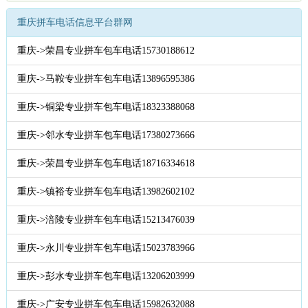
重庆拼车电话信息平台群网
重庆->荣昌专业拼车包车电话15730188612
重庆->马鞍专业拼车包车电话13896595386
重庆->铜梁专业拼车包车电话18323388068
重庆->邻水专业拼车包车电话17380273666
重庆->荣昌专业拼车包车电话18716334618
重庆->镇裕专业拼车包车电话13982602102
重庆->涪陵专业拼车包车电话15213476039
重庆->永川专业拼车包车电话15023783966
重庆->彭水专业拼车包车电话13206203999
重庆->广安专业拼车包车电话15982632088