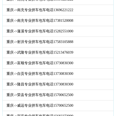
重庆->南充专业拼车包车电话13696221222
重庆->南充专业拼车包车电话17381520008
重庆->蓬溪专业拼车包车电话15282551000
重庆->射洪专业拼车包车电话17583105888
重庆->武隆专业拼车包车电话15213476039
重庆->富顺专业拼车包车电话13730830300
重庆->自贡专业拼车包车电话13730830300
重庆->隆昌专业拼车包车电话13730830300
重庆->荣县专业拼车包车电话15700652500
重庆->威远专业拼车包车电话15700652500