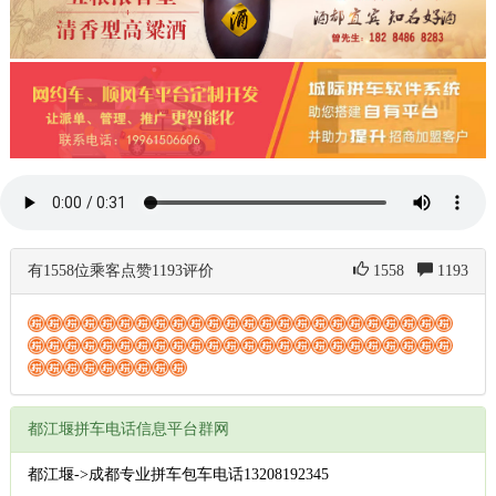
有1558位乘客点赞1193评价
1558
1193
都江堰拼车电话信息平台群网
都江堰->成都专业拼车包车电话13208192345