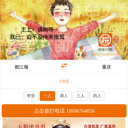
都江堰
重庆
230元/人
230
元
带货
一人
两人
三人
四人
点击拨打电话 18696764858