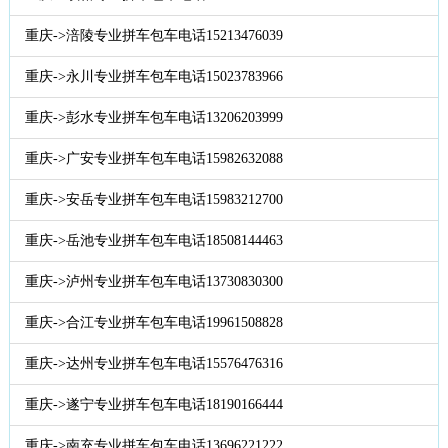
重庆->涪陵专业拼车包车电话15213476039
重庆->永川专业拼车包车电话15023783966
重庆->彭水专业拼车包车电话13206203999
重庆->广安专业拼车包车电话15982632088
重庆->安岳专业拼车包车电话15983212700
重庆->岳池专业拼车包车电话18508144463
重庆->泸州专业拼车包车电话13730830300
重庆->合江专业拼车包车电话19961508828
重庆->达州专业拼车包车电话15576476316
重庆->遂宁专业拼车包车电话18190166444
重庆->南充专业拼车包车电话13696221222