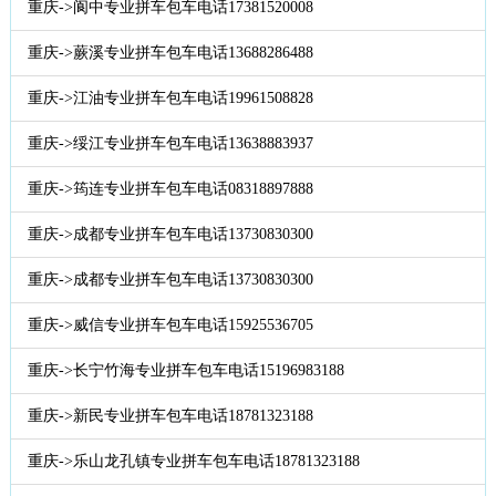
重庆->阆中专业拼车包车电话17381520008
重庆->蕨溪专业拼车包车电话13688286488
重庆->江油专业拼车包车电话19961508828
重庆->绥江专业拼车包车电话13638883937
重庆->筠连专业拼车包车电话08318897888
重庆->成都专业拼车包车电话13730830300
重庆->成都专业拼车包车电话13730830300
重庆->威信专业拼车包车电话15925536705
重庆->长宁竹海专业拼车包车电话15196983188
重庆->新民专业拼车包车电话18781323188
重庆->乐山龙孔镇专业拼车包车电话18781323188