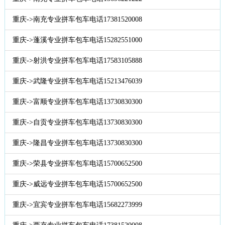
重庆->南充专业拼车包车电话17381520008
重庆->蓬溪专业拼车包车电话15282551000
重庆->射洪专业拼车包车电话17583105888
重庆->武隆专业拼车包车电话15213476039
重庆->富顺专业拼车包车电话13730830300
重庆->自贡专业拼车包车电话13730830300
重庆->隆昌专业拼车包车电话13730830300
重庆->荣县专业拼车包车电话15700652500
重庆->威远专业拼车包车电话15700652500
重庆->宜宾专业拼车包车电话15682273999