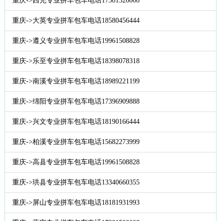
重庆->西充专业拼车包车电话17381520008
重庆->大英专业拼车包车电话18580456444
重庆->遵义专业拼车包车电话19961508828
重庆->乐至专业拼车包车电话18398078318
重庆->南溪专业拼车包车电话18989221199
重庆->绵阳专业拼车包车电话17396909888
重庆->兴文专业拼车包车电话18190166444
重庆->柏溪专业拼车包车电话15682273999
重庆->高县专业拼车包车电话19961508828
重庆->珙县专业拼车包车电话13340660355
重庆->屏山专业拼车包车电话18181931993