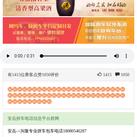
有1415位乘客点赞1050评价
1415
1050
安岳拼车电话信息平台群网
安岳->兴隆专业拼车包车电话18080540287