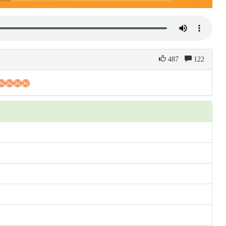
487
122