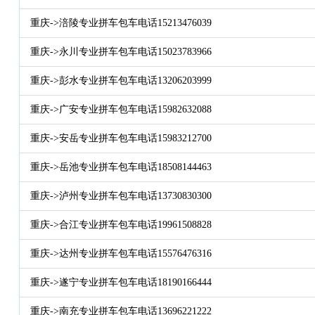
重庆->涪陵专业拼车包车电话15213476039
重庆->永川专业拼车包车电话15023783966
重庆->彭水专业拼车包车电话13206203999
重庆->广安专业拼车包车电话15982632088
重庆->安岳专业拼车包车电话15983212700
重庆->岳池专业拼车包车电话18508144463
重庆->泸州专业拼车包车电话13730830300
重庆->合江专业拼车包车电话19961508828
重庆->达州专业拼车包车电话15576476316
重庆->遂宁专业拼车包车电话18190166444
重庆->南充专业拼车包车电话13696221222