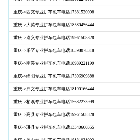
重庆->西充专业拼车包车电话17381520008
重庆->大英专业拼车包车电话18580456444
重庆->遵义专业拼车包车电话19961508828
重庆->乐至专业拼车包车电话18398078318
重庆->南溪专业拼车包车电话18989221199
重庆->绵阳专业拼车包车电话17396909888
重庆->兴文专业拼车包车电话18190166444
重庆->柏溪专业拼车包车电话15682273999
重庆->高县专业拼车包车电话19961508828
重庆->珙县专业拼车包车电话13340660355