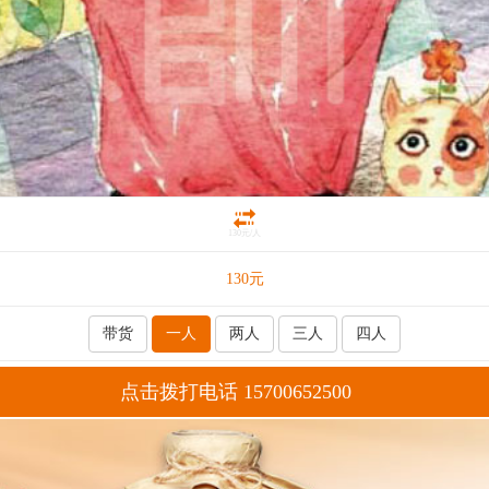
130元/人
130
元
带货
一人
两人
三人
四人
点击拨打电话 15700652500